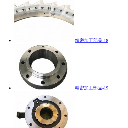
精密加工部品-18
精密加工部品-19