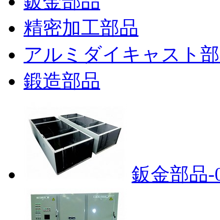
鈑金部品
精密加工部品
アルミダイキャスト部
鍛造部品
鈑金部品-0