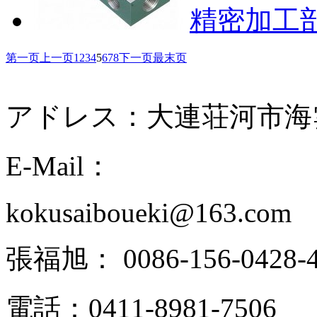
精密加工部
第一页
上一页
1
2
3
4
5
6
7
8
下一页
最末页
アドレス：大連荘河市海雲天
E-Mail：
kokusaiboueki@163.com
張福旭： 0086-156-0428-4
電話：0411-8981-7506