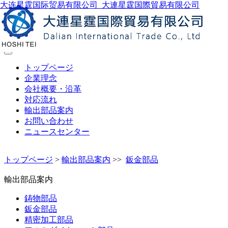
大连星霆国际贸易有限公司_大連星霆国際貿易有限公司
製品検索
トップページ
企業理念
会社概要・沿革
対応流れ
輸出部品案内
お問い合わせ
ニュースセンター
トップページ
>
輸出部品案内
>>
鈑金部品
輸出部品案内
鋳物部品
鈑金部品
精密加工部品