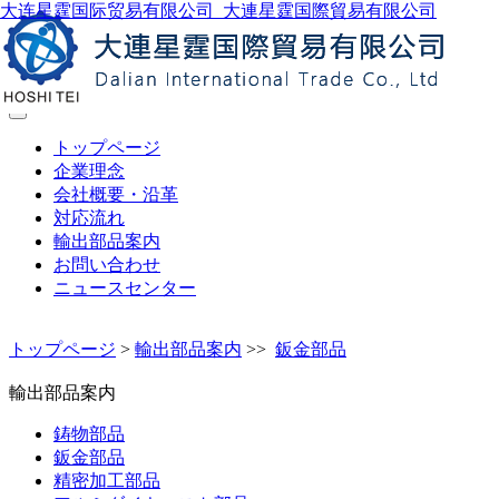
大连星霆国际贸易有限公司_大連星霆国際貿易有限公司
製品検索
トップページ
企業理念
会社概要・沿革
対応流れ
輸出部品案内
お問い合わせ
ニュースセンター
トップページ
>
輸出部品案内
>>
鈑金部品
輸出部品案内
鋳物部品
鈑金部品
精密加工部品