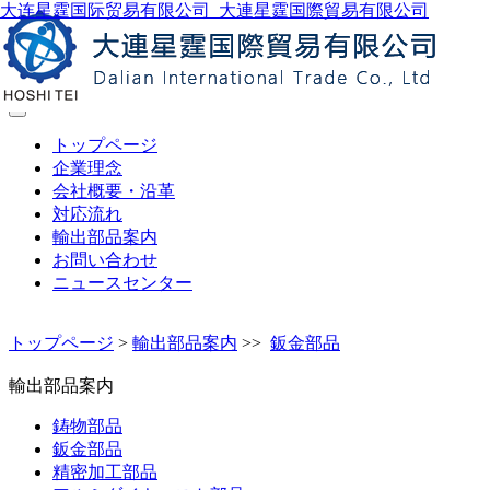
大连星霆国际贸易有限公司_大連星霆国際貿易有限公司
製品検索
トップページ
企業理念
会社概要・沿革
対応流れ
輸出部品案内
お問い合わせ
ニュースセンター
トップページ
>
輸出部品案内
>>
鈑金部品
輸出部品案内
鋳物部品
鈑金部品
精密加工部品